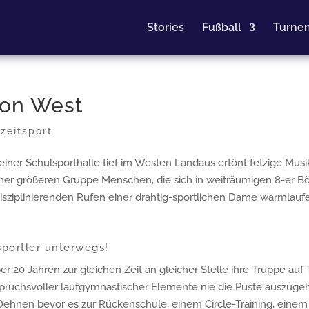
Stories
Fußball
Turne
 von West
izeitsport
 einer Schulsporthalle tief im Westen Landaus ertönt fetzige Musi
ner größeren Gruppe Menschen, die sich in weiträumigen 8-er B
isziplinierenden Rufen einer drahtig-sportlichen Dame warmlauf
sportler unterwegs!
ber 20 Jahren zur gleichen Zeit an gleicher Stelle ihre Truppe auf 
spruchsvoller laufgymnastischer Elemente nie die Puste auszuge
Dehnen bevor es zur Rückenschule, einem Circle-Training, einem