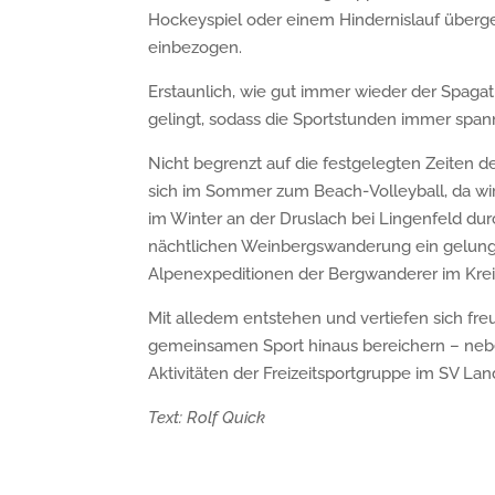
Hockeyspiel oder einem Hindernislauf über
einbezogen.
Erstaunlich, wie gut immer wieder der Sp
gelingt, sodass die Sportstunden immer span
Nicht begrenzt auf die festgelegten Zeiten d
sich im Sommer zum Beach-Volleyball, da wir
im Winter an der Druslach bei Lingenfeld du
nächtlichen Weinbergswanderung ein gelunge
Alpenexpeditionen der Bergwanderer im Kreis
Mit alledem entstehen und vertiefen sich fr
gemeinsamen Sport hinaus bereichern – nebe
Aktivitäten der Freizeitsportgruppe im SV La
Text: Rolf Quick