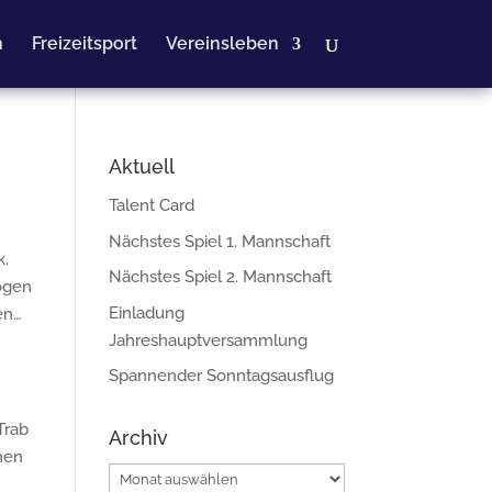
n
Freizeitsport
Vereinsleben
Aktuell
Talent Card
Nächstes Spiel 1. Mannschaft
k.
Nächstes Spiel 2. Mannschaft
ögen
Einladung
en…
Jahreshauptversammlung
Spannender Sonntagsausflug
Trab
Archiv
hen
Archiv