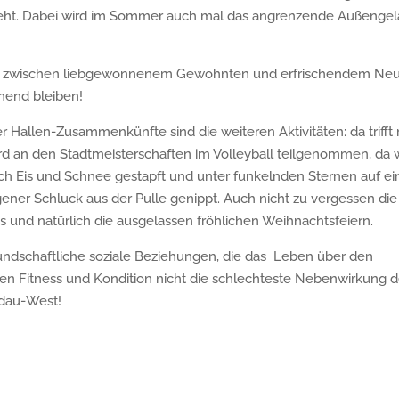
geht. Dabei wird im Sommer auch mal das angrenzende Außenge
agat zwischen liebgewonnenem Gewohnten und erfrischendem Ne
nend bleiben!
er Hallen-Zusammenkünfte sind die weiteren Aktivitäten: da triff
d an den Stadtmeisterschaften im Volleyball teilgenommen, da 
rch Eis und Schnee gestapft und unter funkelnden Sternen auf ei
ner Schluck aus der Pulle genippt. Auch nicht zu vergessen die
 und natürlich die ausgelassen fröhlichen Weihnachtsfeiern.
eundschaftliche soziale Beziehungen, die das Leben über den
n Fitness und Kondition nicht die schlechteste Nebenwirkung d
ndau-West!