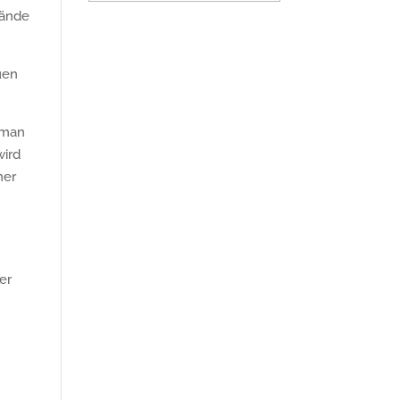
lände
uen
t man
wird
ner
er