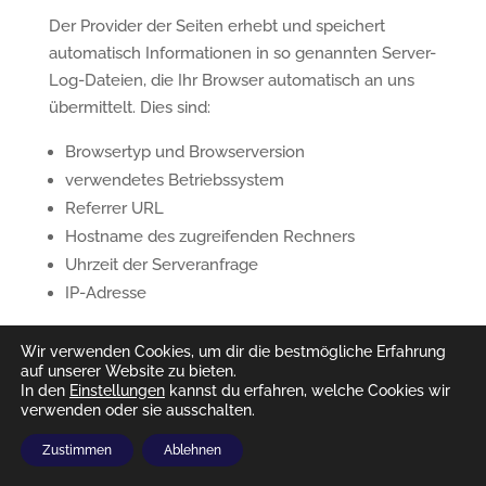
Der Provider der Seiten erhebt und speichert
automatisch Informationen in so genannten Server-
Log-Dateien, die Ihr Browser automatisch an uns
übermittelt. Dies sind:
Browsertyp und Browserversion
verwendetes Betriebssystem
Referrer URL
Hostname des zugreifenden Rechners
Uhrzeit der Serveranfrage
IP-Adresse
Eine Zusammenführung dieser Daten mit anderen
Wir verwenden Cookies, um dir die bestmögliche Erfahrung
auf unserer Website zu bieten.
Datenquellen wird nicht vorgenommen.
In den
Einstellungen
kannst du erfahren, welche Cookies wir
verwenden oder sie ausschalten.
Die Erfassung dieser Daten erfolgt auf Grundlage
von Art. 6 Abs. 1 lit. f DSGVO. Der Websitebetreiber
Zustimmen
Ablehnen
hat ein berechtigtes Interesse an der technisch