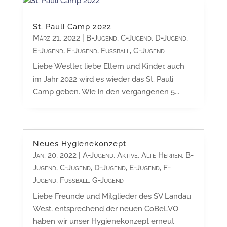
St. Pauli Camp 2022
März 21, 2022
|
B-Jugend
,
C-Jugend
,
D-Jugend
,
E-Jugend
,
F-Jugend
,
Fußball
,
G-Jugend
Liebe Westler, liebe Eltern und Kinder, auch
im Jahr 2022 wird es wieder das St. Pauli
Camp geben. Wie in den vergangenen 5...
Neues Hygienekonzept
Jan. 20, 2022
|
A-Jugend
,
Aktive
,
Alte Herren
,
B-
Jugend
,
C-Jugend
,
D-Jugend
,
E-Jugend
,
F-
Jugend
,
Fußball
,
G-Jugend
Liebe Freunde und Mitglieder des SV Landau
West, entsprechend der neuen CoBeLVO
haben wir unser Hygienekonzept erneut