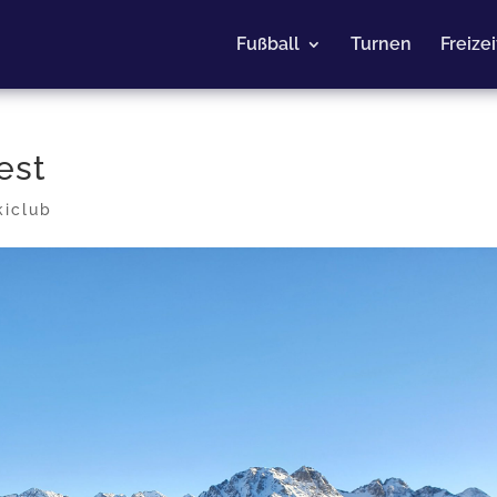
Fußball
Turnen
Freize
est
kiclub