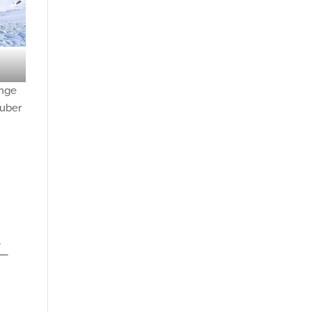
änge
auber