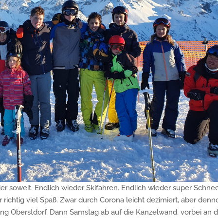
 soweit. Endlich wieder Skifahren. Endlich wieder super Schnee
richtig viel Spaß. Zwar durch Corona leicht dezimiert, aber den
tung Oberstdorf. Dann Samstag ab auf die Kanzelwand, vorbei an 