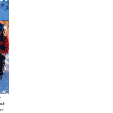
.
noch
der