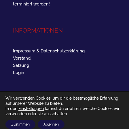
terminiert werden!
INFORMATIONEN
Impressum & Datenschutzerklärung
Vorstand
Satzung
Login
Wir verwenden Cookies, um dir die bestmögliche Erfahrung
auf unserer Website zu bieten.
In den
Einstellungen
kannst du erfahren, welche Cookies wir
verwenden oder sie ausschalten.
SV Landau West 1961 - Barbarossastraße 16 - 76829
Zustimmen
Ablehnen
Landau in der Pfalz