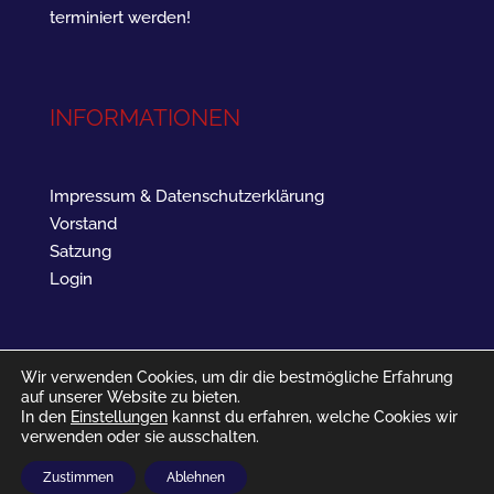
terminiert werden!
INFORMATIONEN
Impressum & Datenschutzerklärung
Vorstand
Satzung
Login
Wir verwenden Cookies, um dir die bestmögliche Erfahrung
auf unserer Website zu bieten.
In den
Einstellungen
kannst du erfahren, welche Cookies wir
verwenden oder sie ausschalten.
SV Landau West 1961 - Barbarossastraße 16 - 76829
Zustimmen
Ablehnen
Landau in der Pfalz