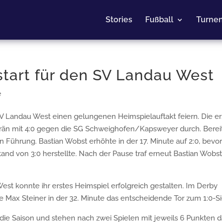
Stories
Fußball
Turne
start für den SV Landau West
e
andau West einen gelungenen Heimspielauftakt feiern. Die er
erän mit 4:0 gegen die SG Schweighofen/Kapsweyer durch. Bereit
n Führung. Bastian Wobst erhöhte in der 17. Minute auf 2:0, bevo
and von 3:0 herstellte. Nach der Pause traf erneut Bastian Wobst
st konnte ihr erstes Heimspiel erfolgreich gestalten. Im Derby
Max Steiner in der 32. Minute das entscheidende Tor zum 1:0-Si
die Saison und stehen nach zwei Spielen mit jeweils 6 Punkten d