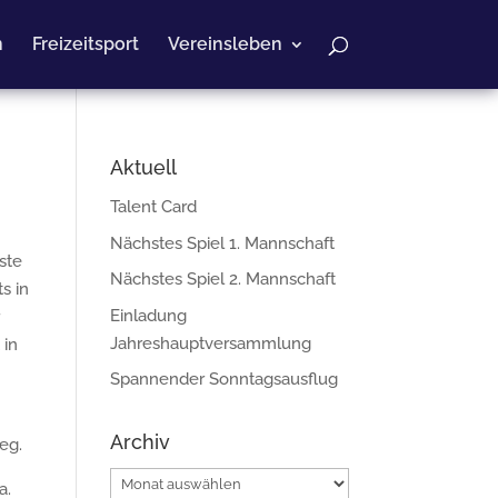
n
Freizeitsport
Vereinsleben
Aktuell
Talent Card
Nächstes Spiel 1. Mannschaft
ste
Nächstes Spiel 2. Mannschaft
s in
Einladung
r
Jahreshauptversammlung
 in
Spannender Sonntagsausflug
Archiv
eg.
Archiv
a.