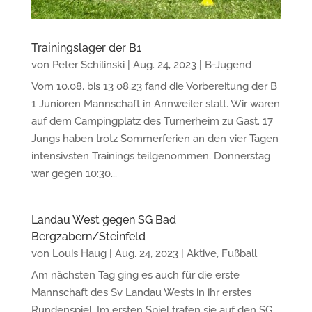
Trainingslager der B1
von
Peter Schilinski
|
Aug. 24, 2023
|
B-Jugend
Vom 10.08. bis 13 08.23 fand die Vorbereitung der B
1 Junioren Mannschaft in Annweiler statt. Wir waren
auf dem Campingplatz des Turnerheim zu Gast. 17
Jungs haben trotz Sommerferien an den vier Tagen
intensivsten Trainings teilgenommen. Donnerstag
war gegen 10:30...
Landau West gegen SG Bad
Bergzabern/Steinfeld
von
Louis Haug
|
Aug. 24, 2023
|
Aktive
,
Fußball
Am nächsten Tag ging es auch für die erste
Mannschaft des Sv Landau Wests in ihr erstes
Rundenspiel. Im ersten Spiel trafen sie auf den SG