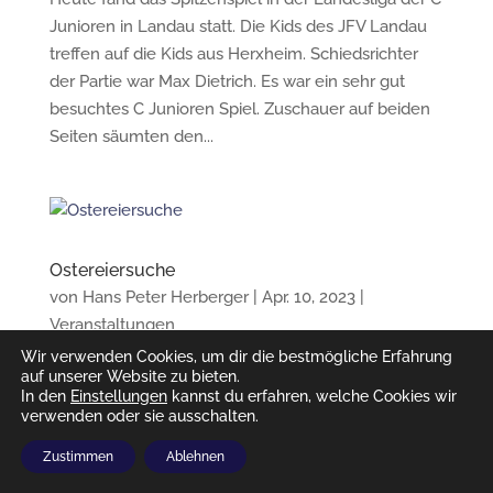
Junioren in Landau statt. Die Kids des JFV Landau
treffen auf die Kids aus Herxheim. Schiedsrichter
der Partie war Max Dietrich. Es war ein sehr gut
besuchtes C Junioren Spiel. Zuschauer auf beiden
Seiten säumten den...
Ostereiersuche
von
Hans Peter Herberger
|
Apr. 10, 2023
|
Veranstaltungen
Wir verwenden Cookies, um dir die bestmögliche Erfahrung
Rund 30 Kinder und deren Eltern/Großeltern
auf unserer Website zu bieten.
versammelten sich am Ostersonntag um 11 Uhr am
In den
Einstellungen
kannst du erfahren, welche Cookies wir
Sportplatz des SV Landau-West zum
verwenden oder sie ausschalten.
Ostereiersuchen. Da der Osterhase insgesamt 900
Zustimmen
Ablehnen
Eier zu verstecken hatte, ging es um 11.15 Uhr